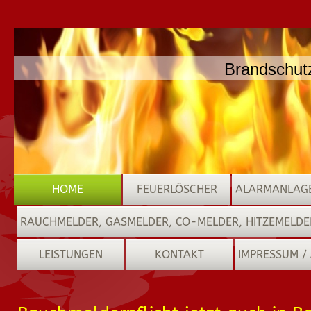
Brandschutz
HOME
FEUERLÖSCHER
ALARMANLAGE
RAUCHMELDER, GASMELDER, CO-MELDER, HITZEMELDE
LEISTUNGEN
KONTAKT
IMPRESSUM /